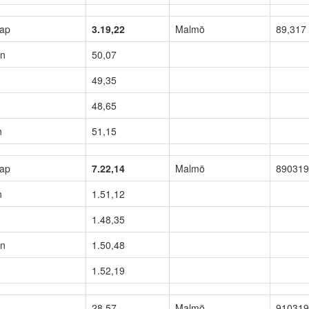
kap
3.19,22
Malmö
89,317
on
50,07
49,35
48,65
n
51,15
kap
7.22,14
Malmö
890319
n
1.51,12
1.48,35
on
1.50,48
1.52,19
28,57
Malmö
910319