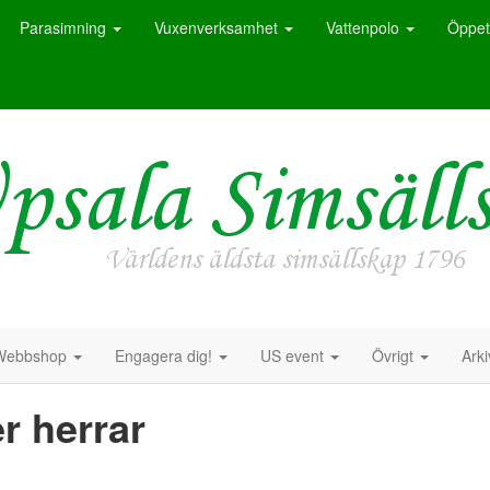
Parasimning
Vuxenverksamhet
Vattenpolo
Öppet
Webbshop
Engagera dig!
US event
Övrigt
Ark
r herrar