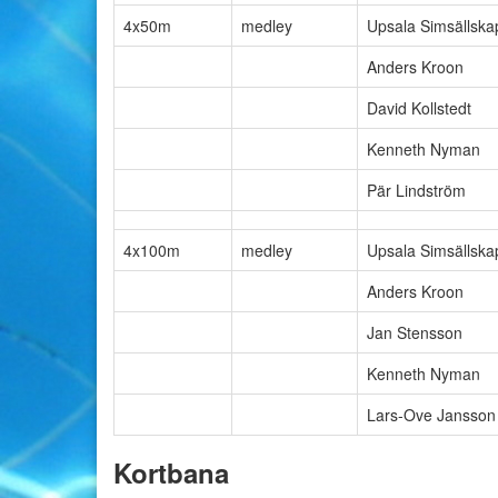
4x50m
medley
Upsala Simsällska
Anders Kroon
David Kollstedt
Kenneth Nyman
Pär Lindström
4x100m
medley
Upsala Simsällska
Anders Kroon
Jan Stensson
Kenneth Nyman
Lars-Ove Jansson
Kortbana