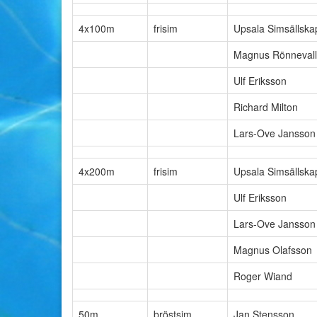
4x100m
frisim
Upsala Simsällska
Magnus Rönnevall
Ulf Eriksson
Richard Milton
Lars-Ove Jansson
4x200m
frisim
Upsala Simsällska
Ulf Eriksson
Lars-Ove Jansson
Magnus Olafsson
Roger Wiand
50m
bröstsim
Jan Stensson