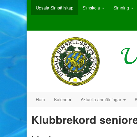
Upsala Simsällskap
Simskola
Simning
Hem
Kalender
Aktuella anmälningar
Klubbrekord seniore