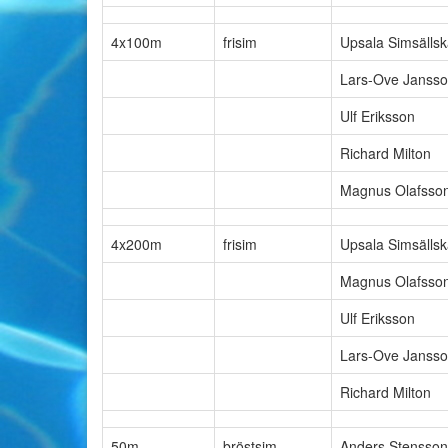
4x100m
frisim
Upsala Simsälls
Lars-Ove Janss
Ulf Eriksson
Richard Milton
Magnus Olafsso
4x200m
frisim
Upsala Simsälls
Magnus Olafsso
Ulf Eriksson
Lars-Ove Janss
Richard Milton
50m
bröstsim
Anders Stensson