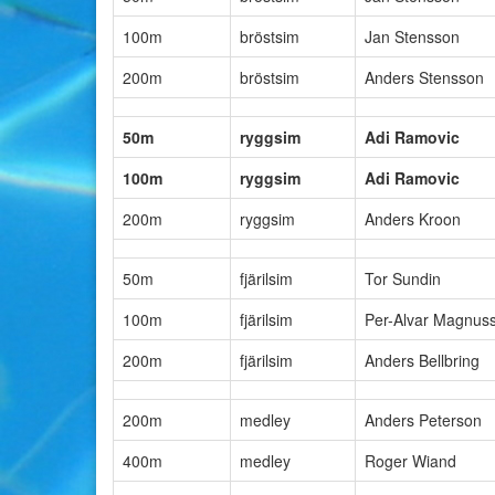
100m
bröstsim
Jan Stensson
200m
bröstsim
Anders Stensson
50m
ryggsim
Adi Ramovic
100m
ryggsim
Adi Ramovic
200m
ryggsim
Anders Kroon
50m
fjärilsim
Tor Sundin
100m
fjärilsim
Per-Alvar Magnus
200m
fjärilsim
Anders Bellbring
200m
medley
Anders Peterson
400m
medley
Roger Wiand