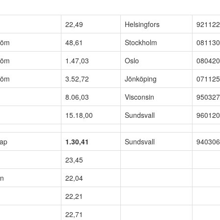
22,49
Helsingfors
921122
tröm
48,61
Stockholm
081130
tröm
1.47,03
Oslo
080420
tröm
3.52,72
Jönköping
071125
8.06,03
Visconsin
950327
15.18,00
Sundsvall
960120
kap
1.30,41
Sundsvall
940306
23,45
on
22,04
22,21
22,71