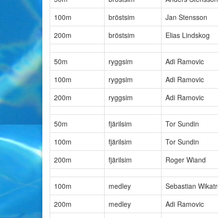
100m
bröstsim
Jan Stensson
200m
bröstsim
Elias Lindskog
50m
ryggsim
Adi Ramovic
100m
ryggsim
Adi Ramovic
200m
ryggsim
Adi Ramovic
50m
fjärilsim
Tor Sundin
100m
fjärilsim
Tor Sundin
200m
fjärilsim
Roger Wiand
100m
medley
Sebastian Wikat
200m
medley
Adi Ramovic