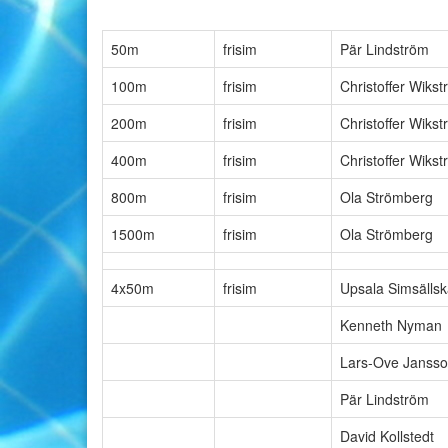
50m
frisim
Pär Lindström
100m
frisim
Christoffer Wiks
200m
frisim
Christoffer Wiks
400m
frisim
Christoffer Wiks
800m
frisim
Ola Strömberg
1500m
frisim
Ola Strömberg
4x50m
frisim
Upsala Simsälls
Kenneth Nyman
Lars-Ove Janss
Pär Lindström
David Kollstedt