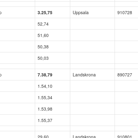
p
3.25,75
Uppsala
910728
52,74
51,60
50,38
50,03
p
7.38,79
Landskrona
890727
1.54,10
1.55,34
1.53,98
1.55,37
29,60
Landskrona
910801