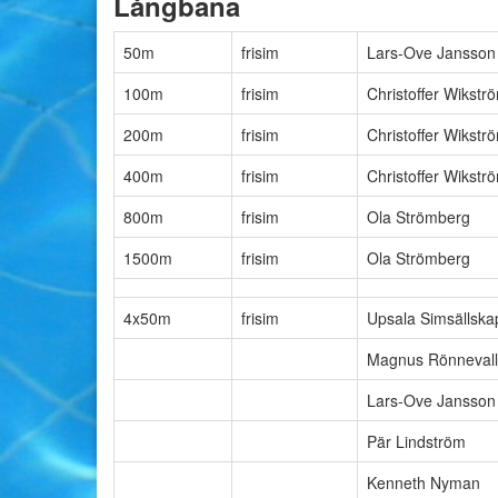
Långbana
50m
frisim
Lars-Ove Jansson
100m
frisim
Christoffer Wikstr
200m
frisim
Christoffer Wikstr
400m
frisim
Christoffer Wikstr
800m
frisim
Ola Strömberg
1500m
frisim
Ola Strömberg
4x50m
frisim
Upsala Simsällska
Magnus Rönnevall
Lars-Ove Jansson
Pär Lindström
Kenneth Nyman