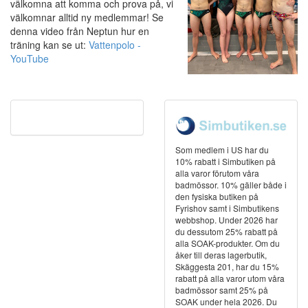
välkomna att komma och prova på, vi
välkomnar alltid ny medlemmar! Se
denna video från Neptun hur en
träning kan se ut:
Vattenpolo -
YouTube
Som medlem i US har du
10% rabatt i Simbutiken på
alla varor förutom våra
badmössor. 10% gäller både i
den fysiska butiken på
Fyrishov samt i Simbutikens
webbshop. Under 2026 har
du dessutom 25% rabatt på
alla SOAK-produkter. Om du
åker till deras lagerbutik,
Skäggesta 201, har du 15%
rabatt på alla varor utom våra
badmössor samt 25% på
SOAK under hela 2026. Du