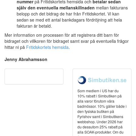
nummer
på
Fritidskortet
s hemsida och
betalar sedan
själv den eventuella mellanskillnaden
mellan fakturans
belopp och det bidrag de har från
Fritidskortet
. Vi kan
sedan se med ett antal bankdagars fördröjning att hela
fakturan är betald.
Mer information om processen för att registrera ditt barn för
bidraget och villkoren för bidraget samt svar på eventuella frågor
hittar ni på
Fritidskortets hemsida
.
Jenny Abrahamsson
Som medlem i US har du
10% rabatt i Simbutiken på
alla varor förutom våra
badmössor. 10% gäller både i
den fysiska butiken på
Fyrishov samt i Simbutikens
webbshop. Under 2026 har
du dessutom 25% rabatt på
alla SOAK-produkter. Om du