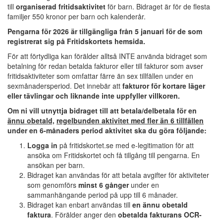
till
organiserad fritidsaktivitet
för barn. Bidraget är för de flesta
familjer 550 kronor per barn och kalenderår.
Pengarna för 2026 är tillgängliga från 5 januari för de som
registrerat sig på Fritidskortets hemsida.
För att förtydliga kan förälder alltså INTE använda bidraget som
betalning för redan betalda fakturor eller till fakturor som avser
fritidsaktiviteter som omfattar färre än sex tillfällen under en
sexmånadersperiod. Det innebär att
fakturor för kortare läger
eller tävlingar och liknande inte uppfyller villkoren.
Om ni vill utnyttja bidraget till att betala/delbetala för en
ännu obetald,
regelbunden aktivitet med fler än 6 tillfällen
under en 6-månaders period aktivitet ska du göra följande:
Logga in
på
fritidskortet
.se med e-legitimation för att
ansöka om
Fritidskortet
och få tillgång till pengarna. En
ansökan per barn.
Bidraget kan användas för att betala avgifter för aktiviteter
som genomförs
minst 6 gånger
under en
sammanhängande period på upp till 6 månader.
Bidraget kan enbart användas till
en ännu obetald
faktura
. Förälder anger den
obetalda fakturans OCR-